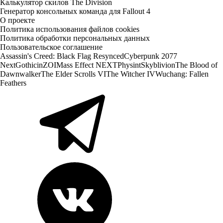
Калькулятор скилов The Division
Генератор консольных команда для Fallout 4
О проекте
Политика использования файлов cookies
Политика обработки персональных данных
Пользовательское соглашение
Assassin's Creed: Black Flag Resynced
Cyberpunk 2077
Next
Gothic
inZOI
Mass Effect NEXT
Physint
Skyblivion
The Blood of
Dawnwalker
The Elder Scrolls VI
The Witcher IV
Wuchang: Fallen
Feathers