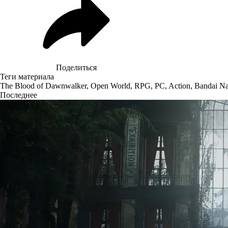
Поделиться
Теги материала
The Blood of Dawnwalker
,
Open World
,
RPG
,
PC
,
Action
,
Bandai N
Последнее