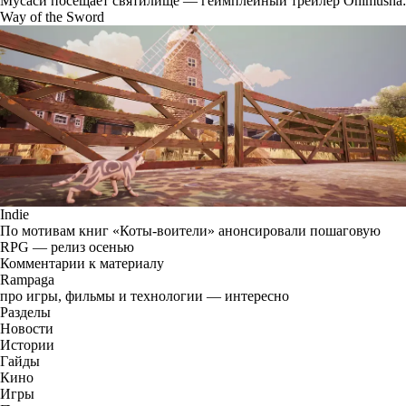
Мусаси посещает святилище — геймплейный трейлер Onimusha:
Way of the Sword
Indie
По мотивам книг «Коты-воители» анонсировали пошаговую
RPG — релиз осенью
Комментарии к материалу
Rampaga
про игры, фильмы и технологии — интересно
Разделы
Новости
Истории
Гайды
Кино
Игры