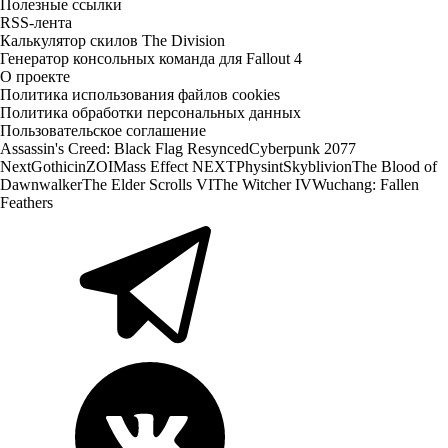
Полезные ссылки
RSS-лента
Калькулятор скилов The Division
Генератор консольных команда для Fallout 4
О проекте
Политика использования файлов cookies
Политика обработки персональных данных
Пользовательское соглашение
Assassin's Creed: Black Flag Resynced
Cyberpunk 2077
Next
Gothic
inZOI
Mass Effect NEXT
Physint
Skyblivion
The Blood of
Dawnwalker
The Elder Scrolls VI
The Witcher IV
Wuchang: Fallen
Feathers