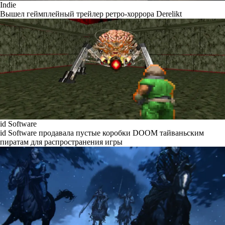
Indie
Вышел геймплейный трейлер ретро-хоррора Derelikt
id Software
id Software продавала пустые коробки DOOM тайваньским
пиратам для распространения игры