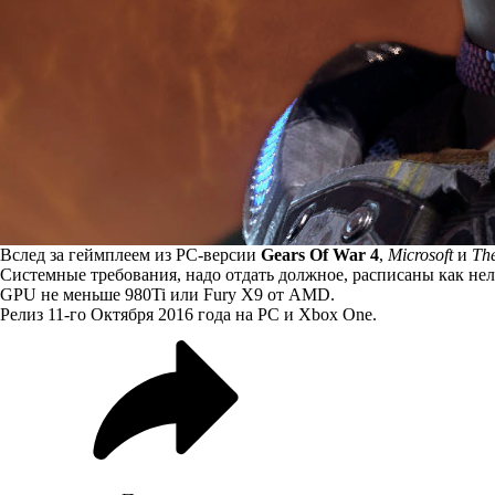
Вслед за
геймплеем из PC-версии
Gears Of War 4
,
Microsoft
и
The
Системные требования, надо отдать должное, расписаны как нель
GPU не меньше 980Ti или Fury X9 от AMD.
Релиз 11-го Октября 2016 года на PC и Xbox One.