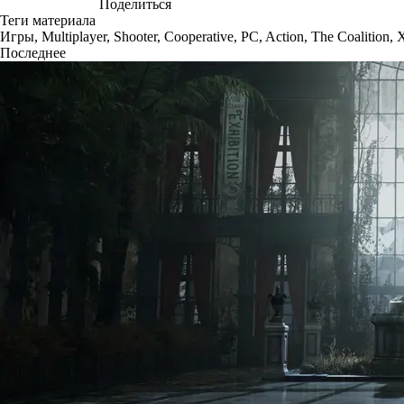
Поделиться
Теги материала
Игры
,
Multiplayer
,
Shooter
,
Cooperative
,
PC
,
Action
,
The Coalition
,
Последнее