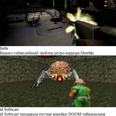
Indie
Вышел геймплейный трейлер ретро-хоррора Derelikt
id Software
id Software продавала пустые коробки DOOM тайваньским