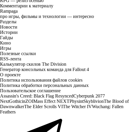
RPG — релиз осенью
Комментарии к материалу
Rampaga
про игры, фильмы и технологии — интересно
Разделы
Новости
Истории
Гайды
Кино
Игры
Полезные ссылки
RSS-лента
Калькулятор скилов The Division
Генератор консольных команда для Fallout 4
О проекте
Политика использования файлов cookies
Политика обработки персональных данных
Пользовательское соглашение
Assassin's Creed: Black Flag Resynced
Cyberpunk 2077
Next
Gothic
inZOI
Mass Effect NEXT
Physint
Skyblivion
The Blood of
Dawnwalker
The Elder Scrolls VI
The Witcher IV
Wuchang: Fallen
Feathers