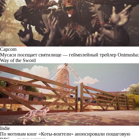
Capcom
Мусаси посещает святилище — геймплейный трейлер Onimusha:
Way of the Sword
Indie
По мотивам книг «Коты-воители» анонсировали пошаговую