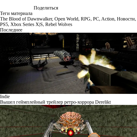
Поделиться
Теги материала
The Blood of Dawnwalker
,
Open World
,
RPG
,
PC
,
Action
,
Новости
,
PS5
,
Xbox Series X|S
,
Rebel Wolves
Последнее
Indie
Вышел геймплейный трейлер ретро-хоррора Derelikt