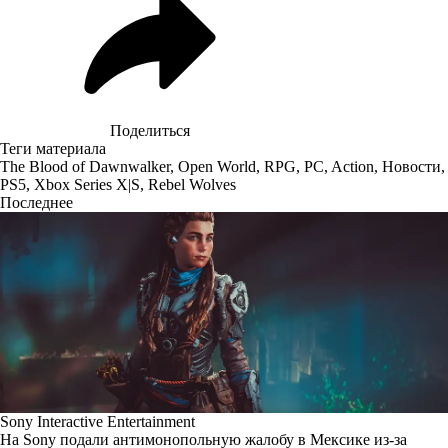
Поделиться
Теги материала
The Blood of Dawnwalker
,
Open World
,
RPG
,
PC
,
Action
,
Новости
,
PS5
,
Xbox Series X|S
,
Rebel Wolves
Последнее
Sony Interactive Entertainment
На Sony подали антимонопольную жалобу в Мексике из-за