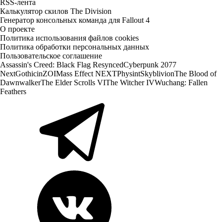
RSS-лента
Калькулятор скилов The Division
Генератор консольных команда для Fallout 4
О проекте
Политика использования файлов cookies
Политика обработки персональных данных
Пользовательское соглашение
Assassin's Creed: Black Flag Resynced
Cyberpunk 2077
Next
Gothic
inZOI
Mass Effect NEXT
Physint
Skyblivion
The Blood of
Dawnwalker
The Elder Scrolls VI
The Witcher IV
Wuchang: Fallen
Feathers