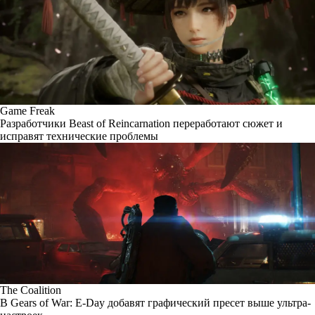
Game Freak
Разработчики Beast of Reincarnation переработают сюжет и
исправят технические проблемы
The Coalition
В Gears of War: E-Day добавят графический пресет выше ультра-