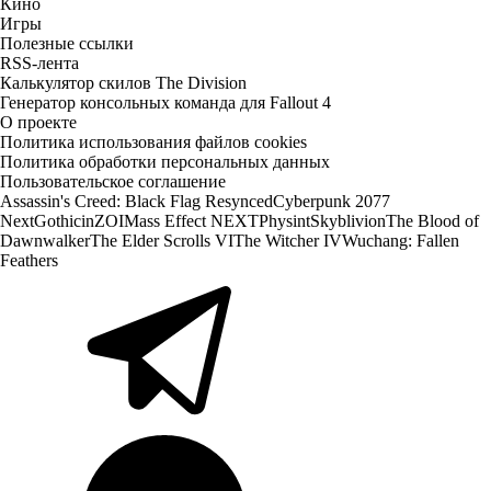
Кино
Игры
Полезные ссылки
RSS-лента
Калькулятор скилов The Division
Генератор консольных команда для Fallout 4
О проекте
Политика использования файлов cookies
Политика обработки персональных данных
Пользовательское соглашение
Assassin's Creed: Black Flag Resynced
Cyberpunk 2077
Next
Gothic
inZOI
Mass Effect NEXT
Physint
Skyblivion
The Blood of
Dawnwalker
The Elder Scrolls VI
The Witcher IV
Wuchang: Fallen
Feathers