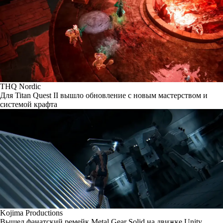
THQ Nordic
Для Titan Quest II вышло обновление с новым мастерством и
системой крафта
Kojima Productions
Вышел фанатский ремейк Metal Gear Solid на движке Unity