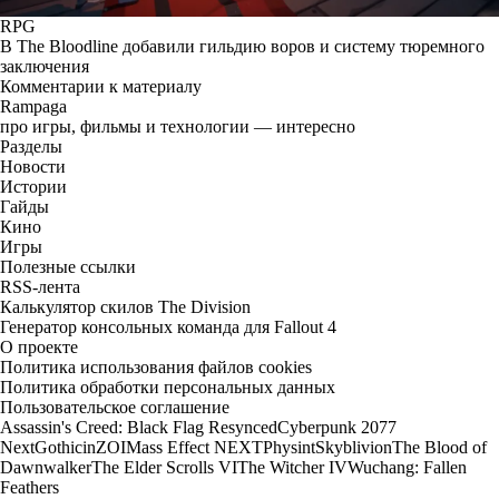
RPG
В The Bloodline добавили гильдию воров и систему тюремного
заключения
Комментарии к материалу
Rampaga
про игры, фильмы и технологии — интересно
Разделы
Новости
Истории
Гайды
Кино
Игры
Полезные ссылки
RSS-лента
Калькулятор скилов The Division
Генератор консольных команда для Fallout 4
О проекте
Политика использования файлов cookies
Политика обработки персональных данных
Пользовательское соглашение
Assassin's Creed: Black Flag Resynced
Cyberpunk 2077
Next
Gothic
inZOI
Mass Effect NEXT
Physint
Skyblivion
The Blood of
Dawnwalker
The Elder Scrolls VI
The Witcher IV
Wuchang: Fallen
Feathers