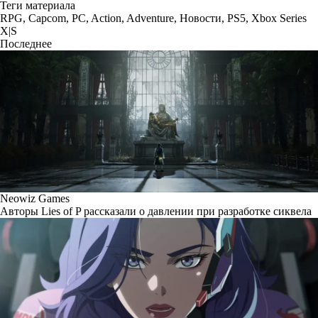
Теги материала
RPG
,
Capcom
,
PC
,
Action
,
Adventure
,
Новости
,
PS5
,
Xbox Series
X|S
Последнее
Neowiz Games
Авторы Lies of P рассказали о давлении при разработке сиквела