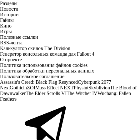
Разделы
Новости
Истории
Гайды
Кино
Игры
Полезные ссылки
RSS-лента
Калькулятор скилов The Division
Генератор консольных команда для Fallout 4
О проекте
Политика использования файлов cookies
Политика обработки персональных данных
Пользовательское соглашение
Assassin's Creed: Black Flag Resynced
Cyberpunk 2077
Next
Gothic
inZOI
Mass Effect NEXT
Physint
Skyblivion
The Blood of
Dawnwalker
The Elder Scrolls VI
The Witcher IV
Wuchang: Fallen
Feathers