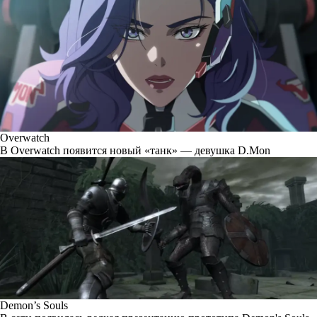
Overwatch
В Overwatch появится новый «танк» — девушка D.Mon
Demon’s Souls