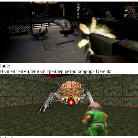
Indie
Вышел геймплейный трейлер ретро-хоррора Derelikt