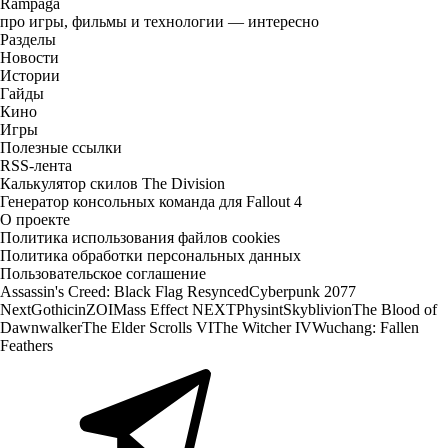
Rampaga
про игры, фильмы и технологии — интересно
Разделы
Новости
Истории
Гайды
Кино
Игры
Полезные ссылки
RSS-лента
Калькулятор скилов The Division
Генератор консольных команда для Fallout 4
О проекте
Политика использования файлов cookies
Политика обработки персональных данных
Пользовательское соглашение
Assassin's Creed: Black Flag Resynced
Cyberpunk 2077
Next
Gothic
inZOI
Mass Effect NEXT
Physint
Skyblivion
The Blood of
Dawnwalker
The Elder Scrolls VI
The Witcher IV
Wuchang: Fallen
Feathers