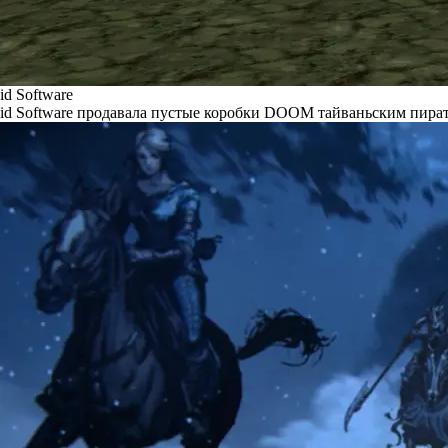
id Software
id Software продавала пустые коробки DOOM тайваньским пира