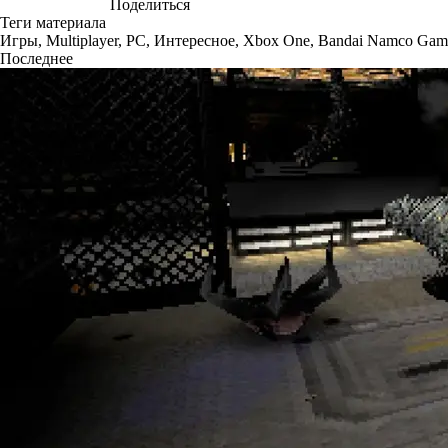
Поделиться
Теги материала
Игры
,
Multiplayer
,
PC
,
Интересное
,
Xbox One
,
Bandai Namco Gam
Последнее