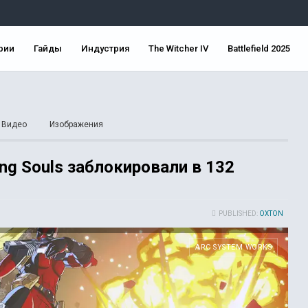
рии
Гайды
Индустрия
The Witcher IV
Battlefield 2025
Видео
Изображения
ing Souls заблокировали в 132
PUBLISHED:
OXTON
ARC SYSTEM WORKS