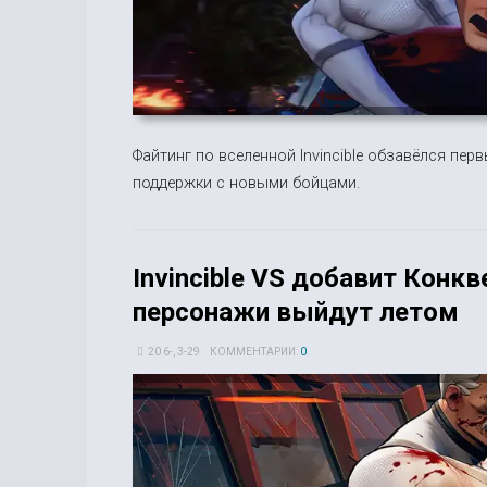
Файтинг по вселенной Invincible обзавёлся п
поддержки с новыми бойцами.
Invincible VS добавит Конк
персонажи выйдут летом
20 6-, 3-29
КОММЕНТАРИИ:
0