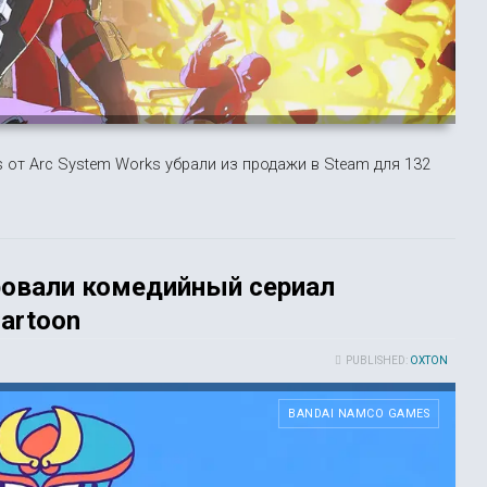
s от Arc System Works убрали из продажи в Steam для 132
ровали комедийный сериал
artoon
PUBLISHED:
OXTON
BANDAI NAMCO GAMES