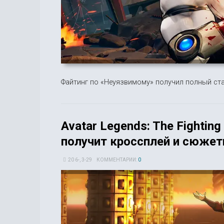
Файтинг по «Неуязвимому» получил полный ста
Avatar Legends: The Fighti
получит кроссплей и сюже
20 6-, 3-29
КОММЕНТАРИИ:
0