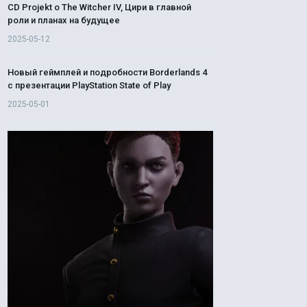
CD Projekt о The Witcher IV, Цири в главной
роли и планах на будущее
2025-05-12
Новый геймплей и подробности Borderlands 4
с презентации PlayStation State of Play
2025-05-01