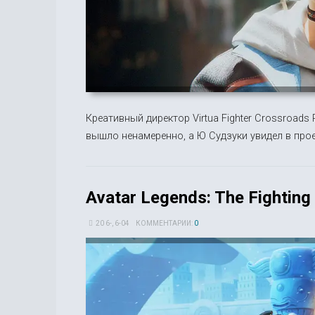
Креативный директор Virtua Fighter Crossroad
вышло ненамеренно, а Ю Судзуки увидел в про
Avatar Legends: The Fightin
20 6-, 6-04
КОММЕНТАРИИ:
0