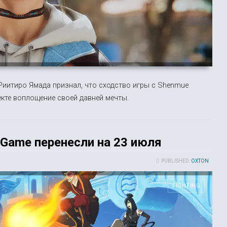
s Риитиро Ямада признал, что сходство игры с Shenmue
екте воплощение своей давней мечты.
g Game перенесли на 23 июля
PUBLISHED:
OXTON
FIGHTING