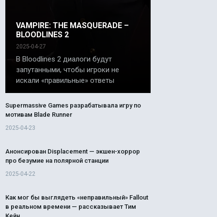
VAMPIRE: THE MASQUERADE –
BLOODLINES 2
2025-04-27
В Bloodlines 2 диалоги будут
запутанными, чтобы игроки не
искали «правильные» ответы
Supermassive Games разрабатывала игру по
мотивам Blade Runner
2025-04-23
Анонсирован Displacement — экшен-хоррор
про безумие на полярной станции
2025-04-22
Как мог бы выглядеть «неправильный» Fallout
в реальном времени — рассказывает Тим
Кейн