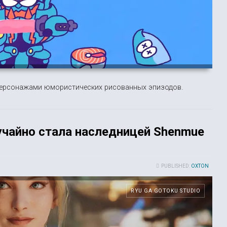
персонажами юмористических рисованных эпизодов.
случайно стала наследницей Shenmue
PUBLISHED:
OXTON
RYU GA GOTOKU STUDIO