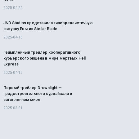
2025-04-22
JND Studios представила гиперреалистичную
фигурку Евы из Stellar Blade
2025-04-16
Геймплейный трейлер кооперативного
курьерского экшена в мире мертвых Hell
Express
2025-04-15
Первый трейлер Drownlight —
градостроительного сурвайвала в
затопленном мире
2025-03-31