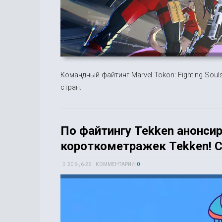
Командный файтинг Marvel Tokon: Fighting Soul
стран.
По файтингу Tekken анонси
короткометражек Tekken! C
20 6-, 6-26
КОММЕНТАРИИ:
0