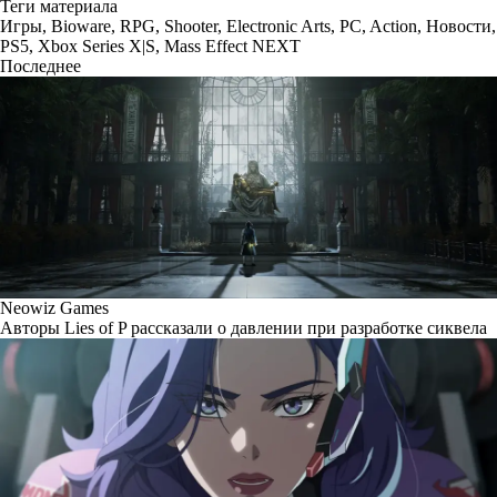
Теги материала
Игры
,
Bioware
,
RPG
,
Shooter
,
Electronic Arts
,
PC
,
Action
,
Новости
,
PS5
,
Xbox Series X|S
,
Mass Effect NEXT
Последнее
Neowiz Games
Авторы Lies of P рассказали о давлении при разработке сиквела