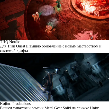
THQ Nordic
Для Titan Quest II вышло обновление с новым мастерством и
системой крафта
Kojima Productions
Вышел фанатский ремейк Metal Gear Solid на движке Unity