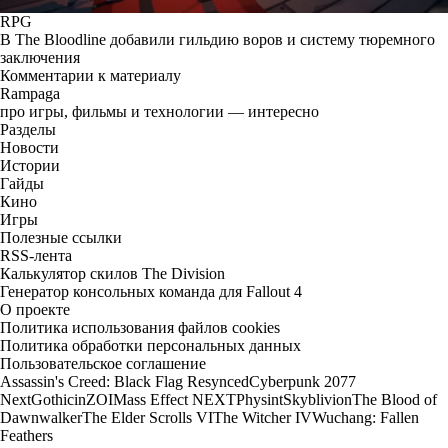
RPG
В The Bloodline добавили гильдию воров и систему тюремного
заключения
Комментарии к материалу
Rampaga
про игры, фильмы и технологии — интересно
Разделы
Новости
Истории
Гайды
Кино
Игры
Полезные ссылки
RSS-лента
Калькулятор скилов The Division
Генератор консольных команда для Fallout 4
О проекте
Политика использования файлов cookies
Политика обработки персональных данных
Пользовательское соглашение
Assassin's Creed: Black Flag Resynced
Cyberpunk 2077
Next
Gothic
inZOI
Mass Effect NEXT
Physint
Skyblivion
The Blood of
Dawnwalker
The Elder Scrolls VI
The Witcher IV
Wuchang: Fallen
Feathers