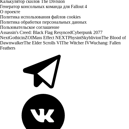
Калькулятор скилов The Division
Генератор консольных команда для Fallout 4
О проекте
Политика использования файлов cookies
Политика обработки персональных данных
Пользовательское соглашение
Assassin's Creed: Black Flag Resynced
Cyberpunk 2077
Next
Gothic
inZOI
Mass Effect NEXT
Physint
Skyblivion
The Blood of
Dawnwalker
The Elder Scrolls VI
The Witcher IV
Wuchang: Fallen
Feathers