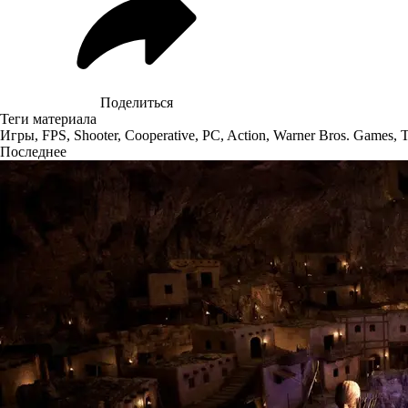
Поделиться
Теги материала
Игры
,
FPS
,
Shooter
,
Cooperative
,
PC
,
Action
,
Warner Bros. Games
,
T
Последнее