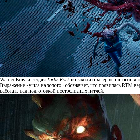
Warner Bros. и студия
Turtle Rock
объявили о завершение основно
Выражение «ушла на золото» обозначает, что появилась RTM-вер
работать над подготовкой пострелизных патчей.