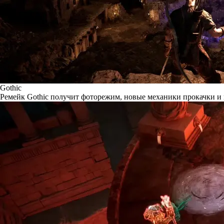
Gothic
Ремейк Gothic получит фоторежим, новые механики прокачки и