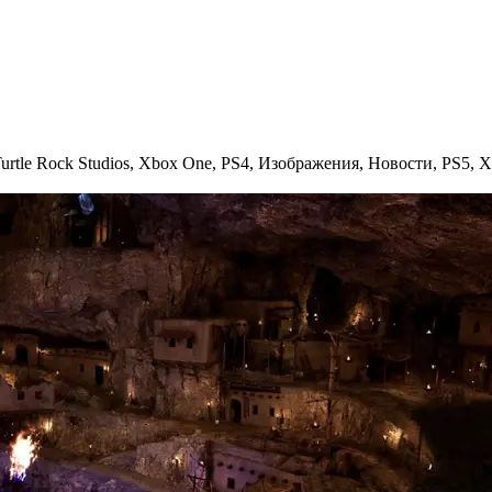
urtle Rock Studios
,
Xbox One
,
PS4
,
Изображения
,
Новости
,
PS5
,
X