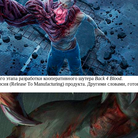
го этапа разработки кооперативного шутера
Back 4 Blood
.
сия (Release To Manufacturing) продукта. Другими словами, гот