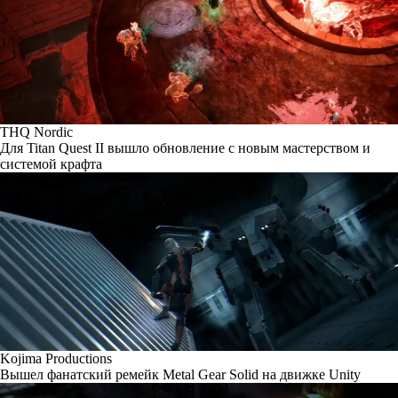
THQ Nordic
Для Titan Quest II вышло обновление с новым мастерством и
системой крафта
Kojima Productions
Вышел фанатский ремейк Metal Gear Solid на движке Unity