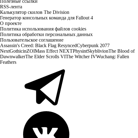
Полезные ссылки
RSS-лента
Калькулятор скилов The Division
Генератор консольных команда для Fallout 4
О проекте
Политика использования файлов cookies
Политика обработки персональных данных
Пользовательское соглашение
Assassin's Creed: Black Flag Resynced
Cyberpunk 2077
Next
Gothic
inZOI
Mass Effect NEXT
Physint
Skyblivion
The Blood of
Dawnwalker
The Elder Scrolls VI
The Witcher IV
Wuchang: Fallen
Feathers