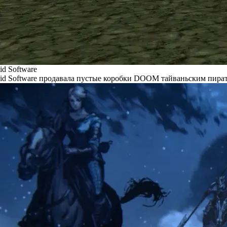
id Software
id Software продавала пустые коробки DOOM тайваньским пира