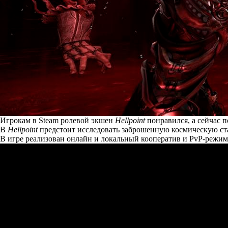
Игрокам в Steam ролевой экшен
Hellpoint
понравился, а сейчас 
В
Hellpoint
предстоит исследовать заброшенную космическую ст
В игре реализован онлайн и локальный кооператив и PvP-режим 