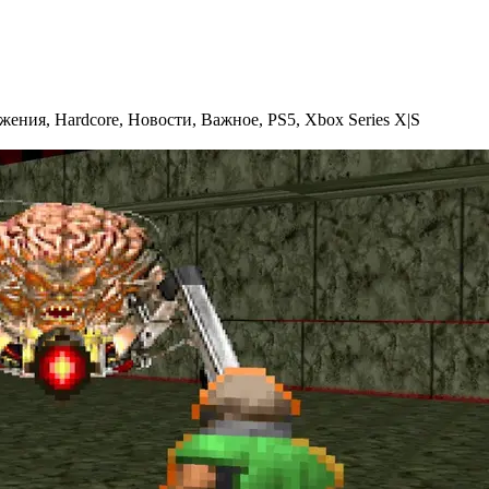
ажения
,
Hardcore
,
Новости
,
Важное
,
PS5
,
Xbox Series X|S