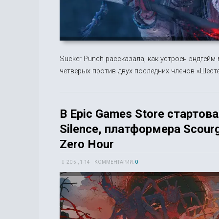
Sucker Punch рассказала, как устроен эндгейм 
четверых против двух последних членов «Шесте
В Epic Games Store стартова
Silence, платформера Scour
Zero Hour
20 5-, 1-14
КОММЕНТАРИИ:
0