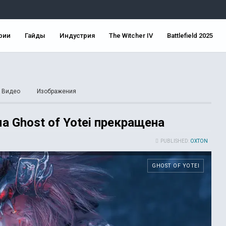
рии
Гайды
Индустрия
The Witcher IV
Battlefield 2025
Видео
Изображения
 Ghost of Yotei прекращена
PUBLISHED:
OXTON
GHOST OF YOTEI