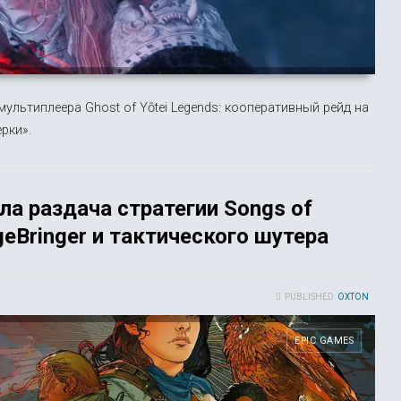
мультиплеера Ghost of Yōtei Legends: кооперативный рейд на
рки».
ла раздача стратегии Songs of
geBringer и тактического шутера
PUBLISHED:
OXTON
EPIC GAMES