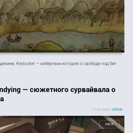
ением, Keylocker — киберпанк-история о свободе под бит.
Undying — сюжетного сурвайвала о
а
PUBLISHED:
OXTON
INDIE