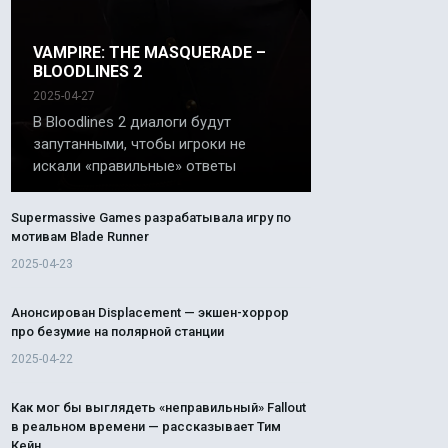
VAMPIRE: THE MASQUERADE –
BLOODLINES 2
2025-04-27
В Bloodlines 2 диалоги будут
запутанными, чтобы игроки не
искали «правильные» ответы
Supermassive Games разрабатывала игру по
мотивам Blade Runner
2025-04-23
Анонсирован Displacement — экшен-хоррор
про безумие на полярной станции
2025-04-22
Как мог бы выглядеть «неправильный» Fallout
в реальном времени — рассказывает Тим
Кейн