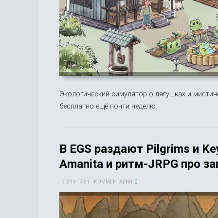
Экологический симулятор о лягушках и мистич
бесплатно ещё почти неделю.
В EGS раздают Pilgrims и K
Amanita и ритм-JRPG про за
20 5-, 7-31
КОММЕНТАРИИ:
0