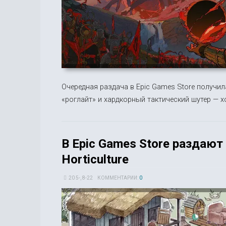
Очередная раздача в Epic Games Store получи
«роглайт» и хардкорный тактический шутер — х
В Epic Games Store раздают 
Horticulture
20 5-, 8-22
КОММЕНТАРИИ:
0