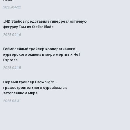
2025-04-22
JND Studios представила гиперреалистичную
фигурку Евы из Stellar Blade
2025-04-16
Геймплейный трейлер кооперативного
курьерского экшена в мире мертвых Hell
Express
2025-04-15
Первый трейлер Drownlight —
градостроительного сурвайвала в
затопленном мире
2025-03-31