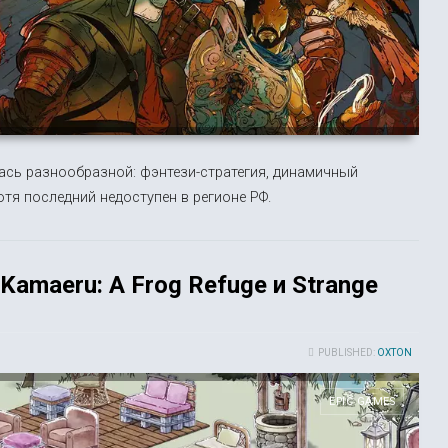
лась разнообразной: фэнтези-стратегия, динамичный
отя последний недоступен в регионе РФ.
Kamaeru: A Frog Refuge и Strange
PUBLISHED:
OXTON
EPIC GAMES