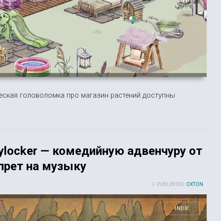
еская головоломка про магазин растений доступны
eylocker — комедийную адвенчуру от
прет на музыку
PUBLISHED:
OXTON
INDIE