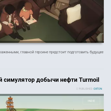
араженными, главной героине предстоит подготовить будущее
й симулятор добычи нефти Turmoil
PUBLISHED:
OXTON
INDIE