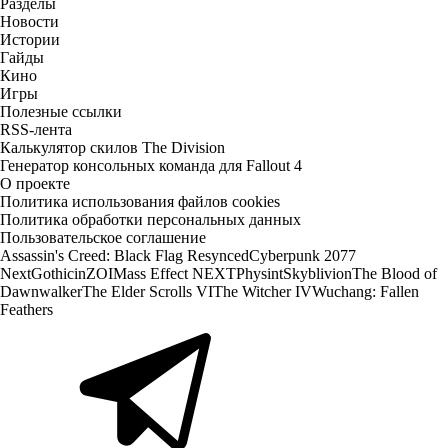
Разделы
Новости
Истории
Гайды
Кино
Игры
Полезные ссылки
RSS-лента
Калькулятор скилов The Division
Генератор консольных команда для Fallout 4
О проекте
Политика использования файлов cookies
Политика обработки персональных данных
Пользовательское соглашение
Assassin's Creed: Black Flag Resynced
Cyberpunk 2077
Next
Gothic
inZOI
Mass Effect NEXT
Physint
Skyblivion
The Blood of
Dawnwalker
The Elder Scrolls VI
The Witcher IV
Wuchang: Fallen
Feathers