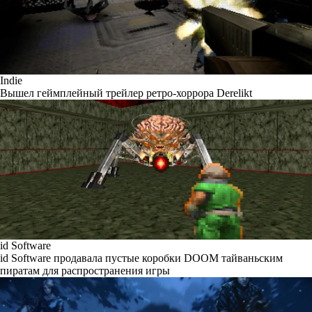
Indie
Вышел геймплейный трейлер ретро-хоррора Derelikt
id Software
id Software продавала пустые коробки DOOM тайваньским
пиратам для распространения игры