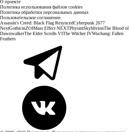
О проекте
Политика использования файлов cookies
Политика обработки персональных данных
Пользовательское соглашение
Assassin's Creed: Black Flag Resynced
Cyberpunk 2077
Next
Gothic
inZOI
Mass Effect NEXT
Physint
Skyblivion
The Blood of
Dawnwalker
The Elder Scrolls VI
The Witcher IV
Wuchang: Fallen
Feathers