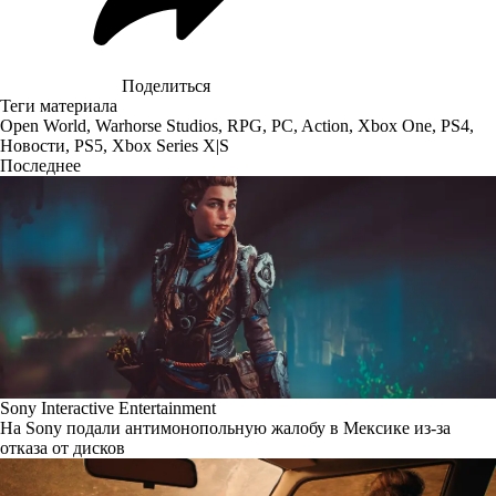
Поделиться
Теги материала
Open World
,
Warhorse Studios
,
RPG
,
PC
,
Action
,
Xbox One
,
PS4
,
Новости
,
PS5
,
Xbox Series X|S
Последнее
Sony Interactive Entertainment
На Sony подали антимонопольную жалобу в Мексике из-за
отказа от дисков