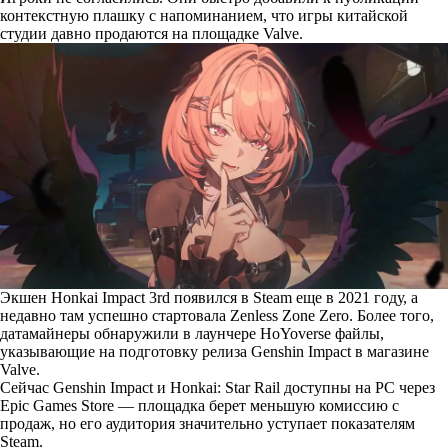
контекстную плашку с напоминанием, что игры китайской
студии давно продаются на площадке Valve.
Экшен Honkai Impact 3rd появился в Steam еще в 2021 году, а
недавно там успешно стартовала Zenless Zone Zero. Более того,
датамайнеры обнаружили в лаунчере HoYoverse файлы,
указывающие на подготовку релиза Genshin Impact в магазине
Valve.
Сейчас Genshin Impact и Honkai: Star Rail доступны на PC через
Epic Games Store — площадка берет меньшую комиссию с
продаж, но его аудитория значительно уступает показателям
Steam.