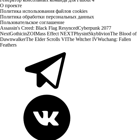
О проекте
Политика использования файлов cookies
Политика обработки персональных данных
Пользовательское соглашение
Assassin's Creed: Black Flag Resynced
Cyberpunk 2077
Next
Gothic
inZOI
Mass Effect NEXT
Physint
Skyblivion
The Blood of
Dawnwalker
The Elder Scrolls VI
The Witcher IV
Wuchang: Fallen
Feathers