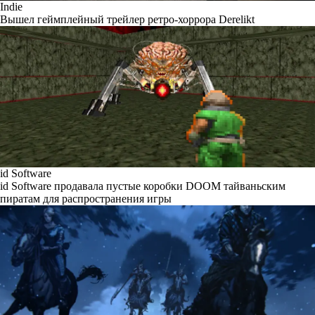
Indie
Вышел геймплейный трейлер ретро-хоррора Derelikt
id Software
id Software продавала пустые коробки DOOM тайваньским
пиратам для распространения игры