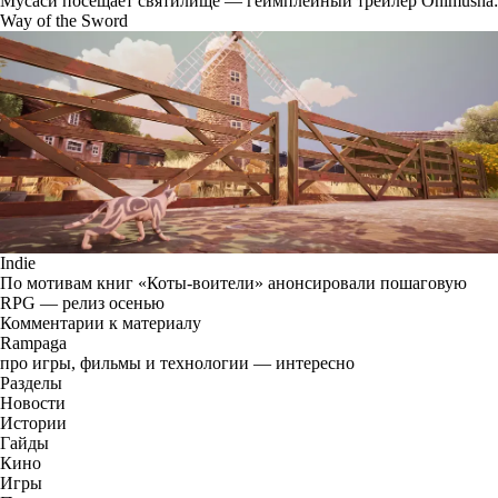
Мусаси посещает святилище — геймплейный трейлер Onimusha:
Way of the Sword
Indie
По мотивам книг «Коты-воители» анонсировали пошаговую
RPG — релиз осенью
Комментарии к материалу
Rampaga
про игры, фильмы и технологии — интересно
Разделы
Новости
Истории
Гайды
Кино
Игры