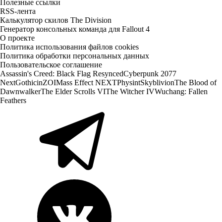
Полезные ссылки
RSS-лента
Калькулятор скилов The Division
Генератор консольных команда для Fallout 4
О проекте
Политика использования файлов cookies
Политика обработки персональных данных
Пользовательское соглашение
Assassin's Creed: Black Flag Resynced
Cyberpunk 2077
Next
Gothic
inZOI
Mass Effect NEXT
Physint
Skyblivion
The Blood of
Dawnwalker
The Elder Scrolls VI
The Witcher IV
Wuchang: Fallen
Feathers