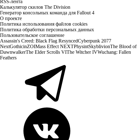
RSS-лента
Калькулятор скилов The Division
Генератор консольных команда для Fallout 4
О проекте
Политика использования файлов cookies
Политика обработки персональных данных
Пользовательское соглашение
Assassin's Creed: Black Flag Resynced
Cyberpunk 2077
Next
Gothic
inZOI
Mass Effect NEXT
Physint
Skyblivion
The Blood of
Dawnwalker
The Elder Scrolls VI
The Witcher IV
Wuchang: Fallen
Feathers