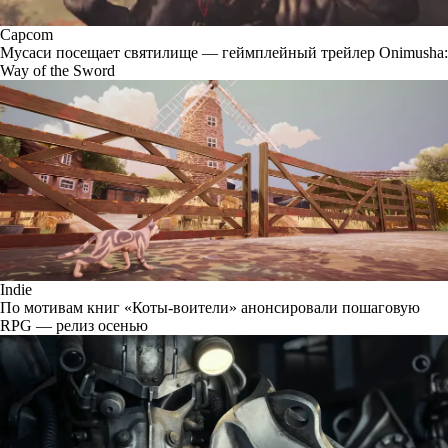
Capcom
Мусаси посещает святилище — геймплейный трейлер Onimusha:
Way of the Sword
Indie
По мотивам книг «Коты-воители» анонсировали пошаговую
RPG — релиз осенью