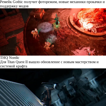
Ремейк Gothic получит фоторежим, новые механики прокачки и
поддержку модов
THQ Nordic
Для Titan Quest II вышло обновление с новым мастерством и
системой крафта