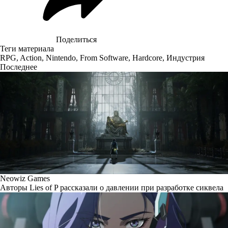
Поделиться
Теги материала
RPG
,
Action
,
Nintendo
,
From Software
,
Hardcore
,
Индустрия
Последнее
Neowiz Games
Авторы Lies of P рассказали о давлении при разработке сиквела