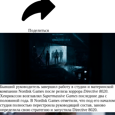
Поделиться
Бывший руководитель завершил работу в студии и материнской
компании Nordisk Games после релиза хоррора
Directive 8020
.
Хенрикссон возглавлял
Supermassive Games
последние два с
половиной года. В Nordisk Games отметили, что под его началом
студия полностью перестроила руководящий состав, заново
определила свою стратегию и запустила Directive 8020.