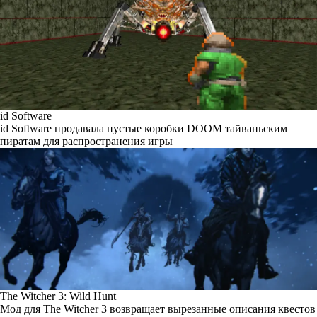
id Software
id Software продавала пустые коробки DOOM тайваньским
пиратам для распространения игры
The Witcher 3: Wild Hunt
Мод для The Witcher 3 возвращает вырезанные описания квестов