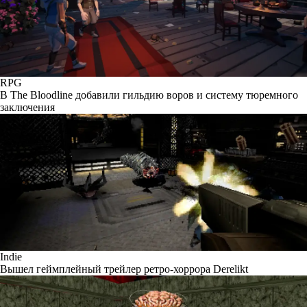
RPG
В The Bloodline добавили гильдию воров и систему тюремного
заключения
Indie
Вышел геймплейный трейлер ретро-хоррора Derelikt