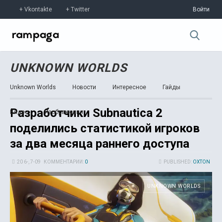
Vkontakte
Twitter
Войти
UNKNOWN WORLDS
Unknown Worlds
Новости
Интересное
Гайды
Разработчики Subnautica 2
Видео
Изображения
поделились статистикой игроков
за два месяца раннего доступа
20 6-, 7-09
КОММЕНТАРИИ:
0
PUBLISHED:
OXTON
UNKNOWN WORLDS