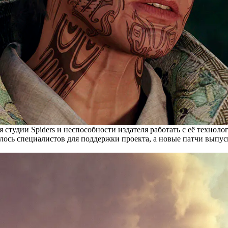
я студии Spiders и неспособности издателя работать с её техноло
лось специалистов для поддержки проекта, а новые патчи выпуск