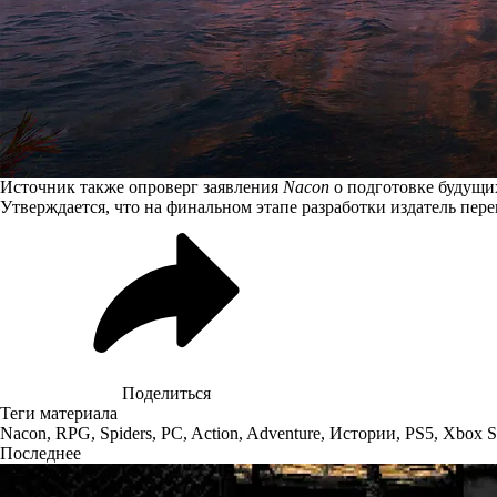
Источник также опроверг заявления
Nacon
о подготовке будущи
Утверждается, что на финальном этапе разработки издатель пер
Поделиться
Теги материала
Nacon
,
RPG
,
Spiders
,
PC
,
Action
,
Adventure
,
Истории
,
PS5
,
Xbox S
Последнее