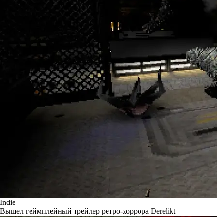
Indie
Вышел геймплейный трейлер ретро-хоррора Derelikt