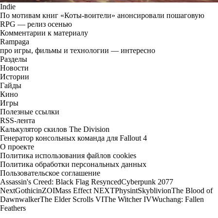
Indie
По мотивам книг «Коты-воители» анонсировали пошаговую
RPG — релиз осенью
Комментарии к материалу
Rampaga
про игры, фильмы и технологии — интересно
Разделы
Новости
Истории
Гайды
Кино
Игры
Полезные ссылки
RSS-лента
Калькулятор скилов The Division
Генератор консольных команда для Fallout 4
О проекте
Политика использования файлов cookies
Политика обработки персональных данных
Пользовательское соглашение
Assassin's Creed: Black Flag Resynced
Cyberpunk 2077
Next
Gothic
inZOI
Mass Effect NEXT
Physint
Skyblivion
The Blood of
Dawnwalker
The Elder Scrolls VI
The Witcher IV
Wuchang: Fallen
Feathers