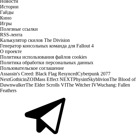
Новости
Истории
Гайды
Кино
Игры
Полезные ссылки
RSS-лента
Калькулятор скилов The Division
Генератор консольных команда для Fallout 4
О проекте
Политика использования файлов cookies
Политика обработки персональных данных
Пользовательское соглашение
Assassin's Creed: Black Flag Resynced
Cyberpunk 2077
Next
Gothic
inZOI
Mass Effect NEXT
Physint
Skyblivion
The Blood of
Dawnwalker
The Elder Scrolls VI
The Witcher IV
Wuchang: Fallen
Feathers