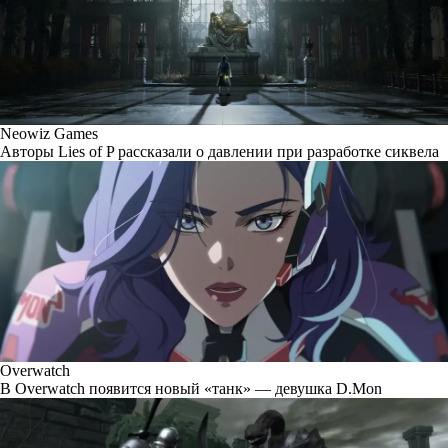
Neowiz Games
Авторы Lies of P рассказали о давлении при разработке сиквела
Overwatch
В Overwatch появится новый «танк» — девушка D.Mon