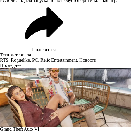
PC в Steam. Для запуска не потребуется оригинальная игра.
Поделиться
Теги материала
RTS
,
Roguelike
,
PC
,
Relic Entertainment
,
Новости
Последнее
Grand Theft Auto VI