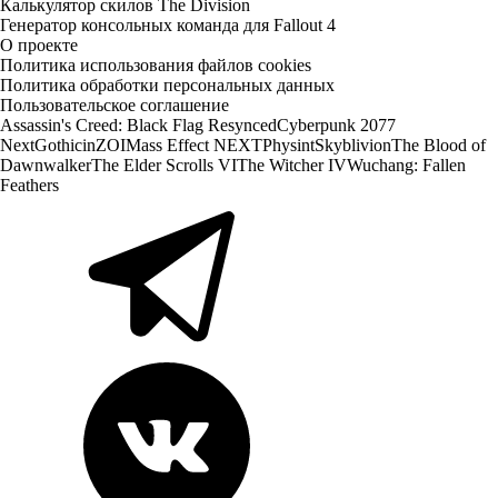
Калькулятор скилов The Division
Генератор консольных команда для Fallout 4
О проекте
Политика использования файлов cookies
Политика обработки персональных данных
Пользовательское соглашение
Assassin's Creed: Black Flag Resynced
Cyberpunk 2077
Next
Gothic
inZOI
Mass Effect NEXT
Physint
Skyblivion
The Blood of
Dawnwalker
The Elder Scrolls VI
The Witcher IV
Wuchang: Fallen
Feathers