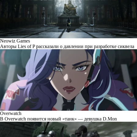
Neowiz Games
Авторы Lies of P рассказали о давлении при разработке сиквела
Overwatch
В Overwatch появится новый «танк» — девушка D.Mon