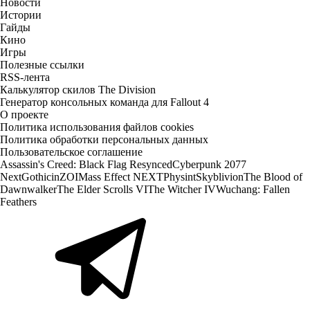
Новости
Истории
Гайды
Кино
Игры
Полезные ссылки
RSS-лента
Калькулятор скилов The Division
Генератор консольных команда для Fallout 4
О проекте
Политика использования файлов cookies
Политика обработки персональных данных
Пользовательское соглашение
Assassin's Creed: Black Flag Resynced
Cyberpunk 2077
Next
Gothic
inZOI
Mass Effect NEXT
Physint
Skyblivion
The Blood of
Dawnwalker
The Elder Scrolls VI
The Witcher IV
Wuchang: Fallen
Feathers