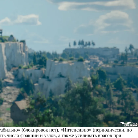
абильно» (блокировок нет), «Интенсивно» (периодически, по
ь число фракций и узлов, а также усиливать врагов при