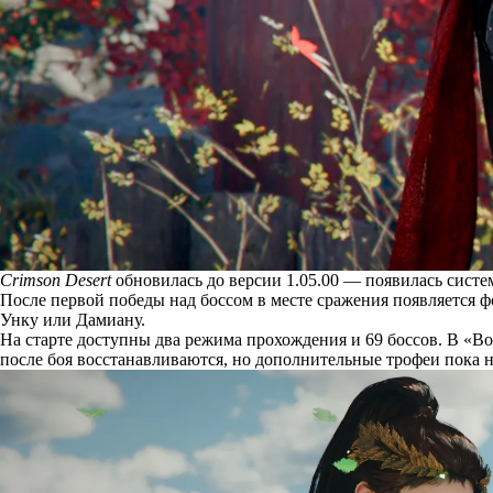
Crimson Desert
обновилась до версии 1.05.00 — появилась систе
После первой победы над боссом в месте сражения появляется ф
Унку или Дамиану.
На старте доступны два режима прохождения и 69 боссов. В «Во
после боя восстанавливаются, но дополнительные трофеи пока 