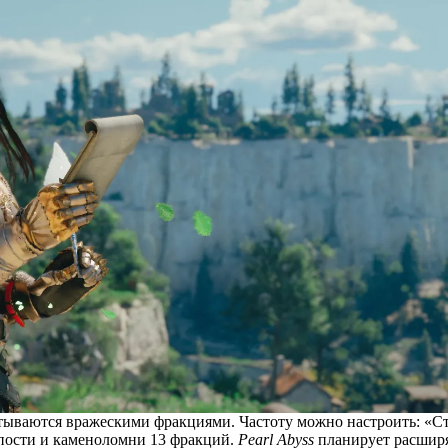
тываются вражескими фракциями. Частоту можно настроить: «Ст
епости и каменоломни 13 фракций.
Pearl Abyss
планирует расширят