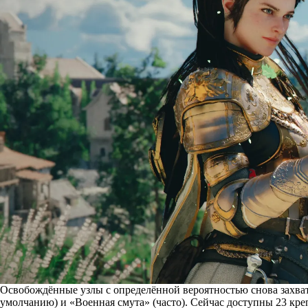
Освобождённые узлы с определённой вероятностью снова захва
умолчанию) и «Военная смута» (часто). Сейчас доступны 23 кр