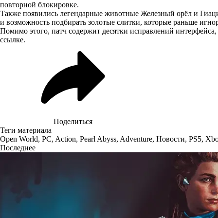
повторной блокировке.
Также появились легендарные животные Железный орёл и Гиацин
и возможность подбирать золотые слитки, которые раньше игно
Помимо этого, патч содержит десятки исправлений интерфейса,
ссылке
.
Поделиться
Теги материала
Open World
,
PC
,
Action
,
Pearl Abyss
,
Adventure
,
Новости
,
PS5
,
Xbo
Последнее