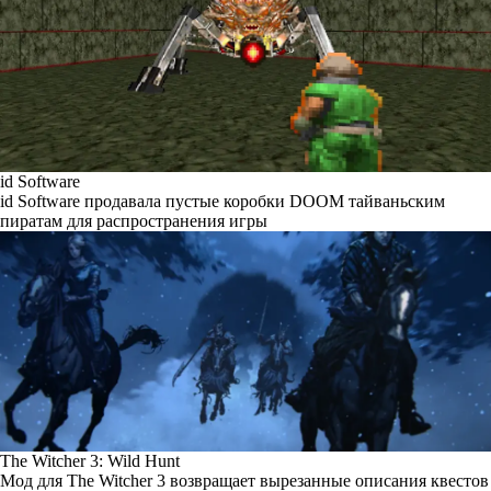
id Software
id Software продавала пустые коробки DOOM тайваньским
пиратам для распространения игры
The Witcher 3: Wild Hunt
Мод для The Witcher 3 возвращает вырезанные описания квестов