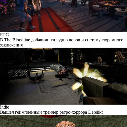
RPG
В The Bloodline добавили гильдию воров и систему тюремного
заключения
Indie
Вышел геймплейный трейлер ретро-хоррора Derelikt