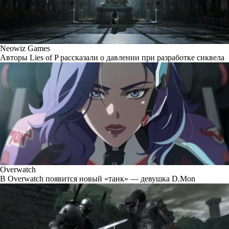
Neowiz Games
Авторы Lies of P рассказали о давлении при разработке сиквела
Overwatch
В Overwatch появится новый «танк» — девушка D.Mon