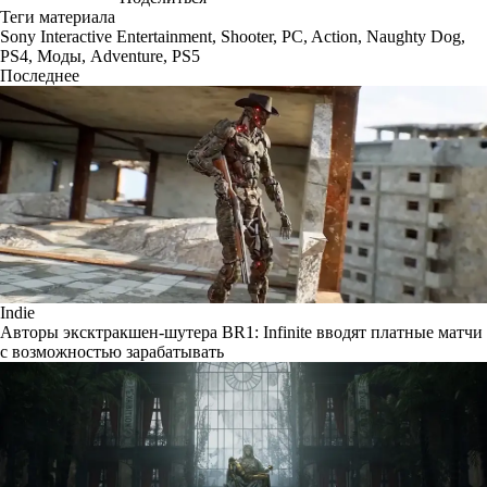
Теги материала
Sony Interactive Entertainment
,
Shooter
,
PC
,
Action
,
Naughty Dog
,
PS4
,
Моды
,
Adventure
,
PS5
Последнее
Indie
Авторы эксктракшен-шутера BR1: Infinite вводят платные матчи
с возможностью зарабатывать