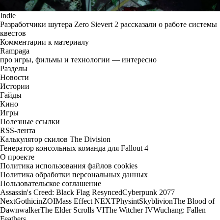
Indie
Разработчики шутера Zero Sievert 2 рассказали о работе системы
квестов
Комментарии к материалу
Rampaga
про игры, фильмы и технологии — интересно
Разделы
Новости
Истории
Гайды
Кино
Игры
Полезные ссылки
RSS-лента
Калькулятор скилов The Division
Генератор консольных команда для Fallout 4
О проекте
Политика использования файлов cookies
Политика обработки персональных данных
Пользовательское соглашение
Assassin's Creed: Black Flag Resynced
Cyberpunk 2077
Next
Gothic
inZOI
Mass Effect NEXT
Physint
Skyblivion
The Blood of
Dawnwalker
The Elder Scrolls VI
The Witcher IV
Wuchang: Fallen
Feathers