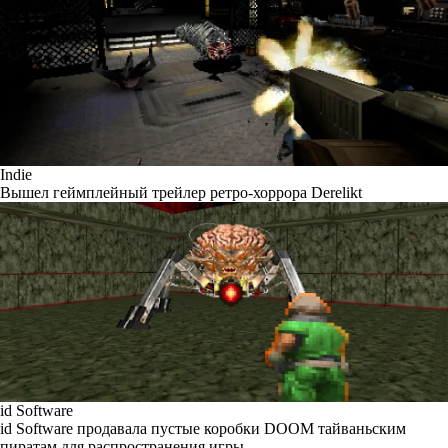
Indie
Вышел геймплейный трейлер ретро-хоррора Derelikt
id Software
id Software продавала пустые коробки DOOM тайваньским
пиратам для распространения игры