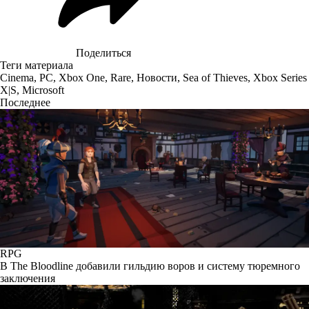
Поделиться
Теги материала
Cinema
,
PC
,
Xbox One
,
Rare
,
Новости
,
Sea of Thieves
,
Xbox Series
X|S
,
Microsoft
Последнее
RPG
В The Bloodline добавили гильдию воров и систему тюремного
заключения