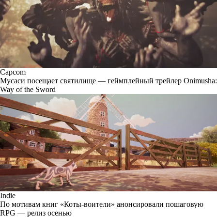
Capcom
Мусаси посещает святилище — геймплейный трейлер Onimusha:
Way of the Sword
Indie
По мотивам книг «Коты-воители» анонсировали пошаговую
RPG — релиз осенью