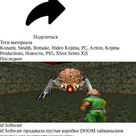
Поделиться
Теги материала
Konami
,
Stealth
,
Remake
,
Hideo Kojima
,
PC
,
Action
,
Kojima
Productions
,
Новости
,
PS5
,
Xbox Series X|S
Последнее
id Software
id Software продавала пустые коробки DOOM тайваньским