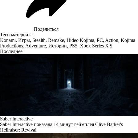
Поделиться
Теги материала
Konami
,
Игры
,
Stealth
,
Remake
,
Hideo Kojima
,
PC
,
Action
,
Kojima
Productions
,
Adventure
,
Истории
,
PS5
,
Xbox Series X|S
Последнее
Saber Interactive
Saber Interactive показала 14 минут геймплея Clive Barker's
Hellraiser: Revival