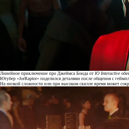
Линейное приключение про Джеймса Бонда от
IO Interactive
обещ
Ютубер «JorRaptor»
поделился деталями
после общения с геймп
На низкой сложности или при высоком скилле время может сокра