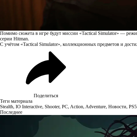
Помимо сюжета в игре будут миссии «Tactical Simulator» — р
серии Hitman.
С учётом «Tactical Simulator», коллекционных предметов и до
Поделиться
Теги материала
Stealth
,
IO Interactive
,
Shooter
,
PC
,
Action
,
Adventure
,
Новости
,
PS5
Последнее