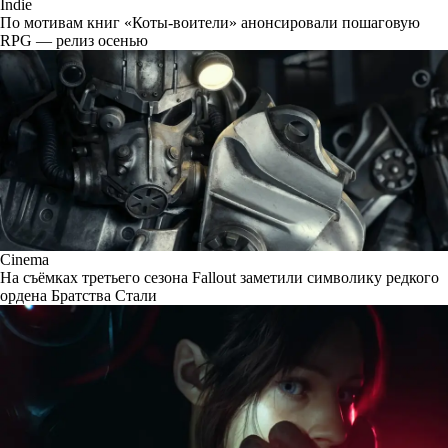
Indie
По мотивам книг «Коты-воители» анонсировали пошаговую
RPG — релиз осенью
Cinema
На съёмках третьего сезона Fallout заметили символику редкого
ордена Братства Стали