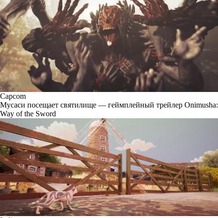
Capcom
Мусаси посещает святилище — геймплейный трейлер Onimusha:
Way of the Sword