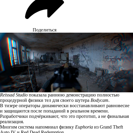
Поделиться
Reissad Studio
показала раннюю демонстрацию полностью
процедурной физики тел для своего шутера
Bodycam
.
В
тизере
операторы динамически восстанавливают равновесие
и защищаются после попаданий в реальном времени.
Разработчики подчёркивают, что это прототип, а не финальная
реализация.
Многим система напомниал физику
Euphoria
из Grand Theft
Auto IV и Red Dead Redemption.