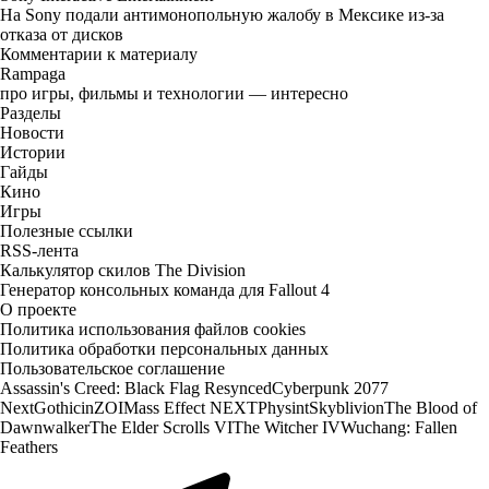
На Sony подали антимонопольную жалобу в Мексике из-за
отказа от дисков
Комментарии к материалу
Rampaga
про игры, фильмы и технологии — интересно
Разделы
Новости
Истории
Гайды
Кино
Игры
Полезные ссылки
RSS-лента
Калькулятор скилов The Division
Генератор консольных команда для Fallout 4
О проекте
Политика использования файлов cookies
Политика обработки персональных данных
Пользовательское соглашение
Assassin's Creed: Black Flag Resynced
Cyberpunk 2077
Next
Gothic
inZOI
Mass Effect NEXT
Physint
Skyblivion
The Blood of
Dawnwalker
The Elder Scrolls VI
The Witcher IV
Wuchang: Fallen
Feathers