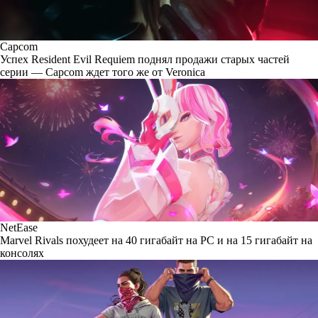
Capcom
Успех Resident Evil Requiem поднял продажи старых частей
серии — Capcom ждет того же от Veronica
NetEase
Marvel Rivals похудеет на 40 гигабайт на PC и на 15 гигабайт на
консолях