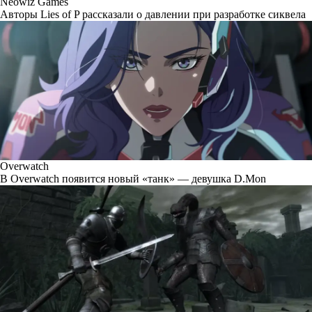
Neowiz Games
Авторы Lies of P рассказали о давлении при разработке сиквела
Overwatch
В Overwatch появится новый «танк» — девушка D.Mon