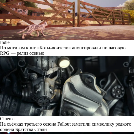
Indie
По мотивам книг «Коты-воители» анонсировали пошаговую
RPG — релиз осенью
Cinema
На съёмках третьего сезона Fallout заметили символику редкого
ордена Братства Стали