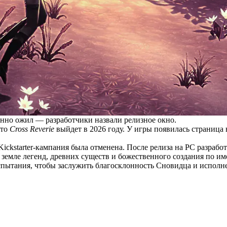
нно ожил — разработчики назвали релизное окно.
что
Cross Reverie
выйдет в 2026 году. У игры появилась страница
Kickstarter-кампания была отменена. После релиза на PC разрабо
земле легенд, древних существ и божественного создания по име
спытания, чтобы заслужить благосклонность Сновидца и исполне