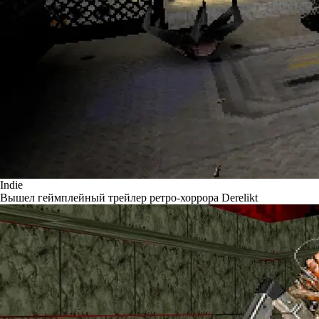
Indie
Вышел геймплейный трейлер ретро-хоррора Derelikt