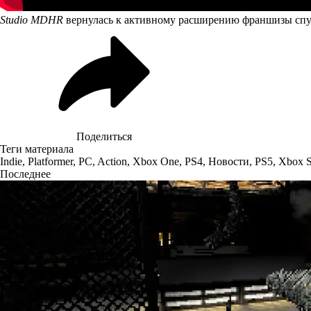
Studio MDHR
вернулась к активному расширению франшизы спус
Поделиться
Теги материала
Indie
,
Platformer
,
PC
,
Action
,
Xbox One
,
PS4
,
Новости
,
PS5
,
Xbox S
Последнее