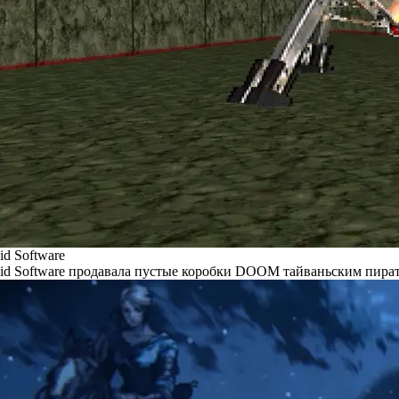
id Software
id Software продавала пустые коробки DOOM тайваньским пира