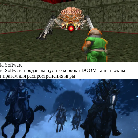
id Software
id Software продавала пустые коробки DOOM тайваньским
пиратам для распространения игры