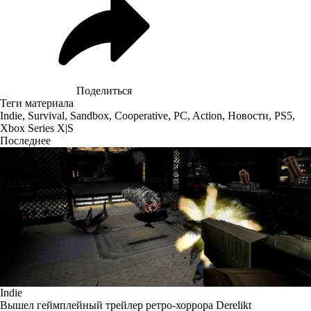
Поделиться
Теги материала
Indie
,
Survival
,
Sandbox
,
Cooperative
,
PC
,
Action
,
Новости
,
PS5
,
Xbox Series X|S
Последнее
Indie
Вышел геймплейный трейлер ретро-хоррора Derelikt