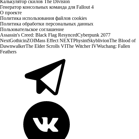
Калькулятор скилов The Division
Генератор консольных команда для Fallout 4
О проекте
Политика использования файлов cookies
Политика обработки персональных данных
Пользовательское соглашение
Assassin's Creed: Black Flag Resynced
Cyberpunk 2077
Next
Gothic
inZOI
Mass Effect NEXT
Physint
Skyblivion
The Blood of
Dawnwalker
The Elder Scrolls VI
The Witcher IV
Wuchang: Fallen
Feathers