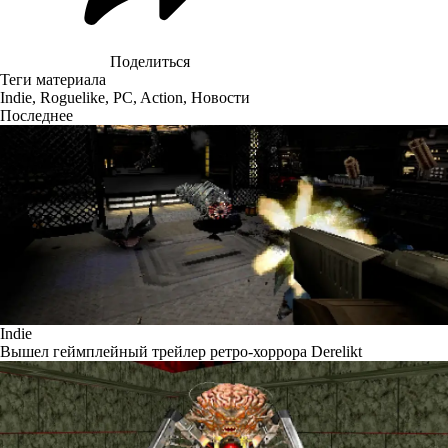
Поделиться
Теги материала
Indie
,
Roguelike
,
PC
,
Action
,
Новости
Последнее
Indie
Вышел геймплейный трейлер ретро-хоррора Derelikt