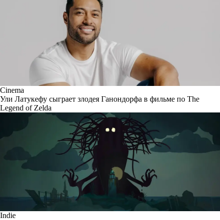
Cinema
Ули Латукефу сыграет злодея Ганондорфа в фильме по The
Legend of Zelda
Indie