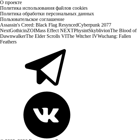
О проекте
Политика использования файлов cookies
Политика обработки персональных данных
Пользовательское соглашение
Assassin's Creed: Black Flag Resynced
Cyberpunk 2077
Next
Gothic
inZOI
Mass Effect NEXT
Physint
Skyblivion
The Blood of
Dawnwalker
The Elder Scrolls VI
The Witcher IV
Wuchang: Fallen
Feathers