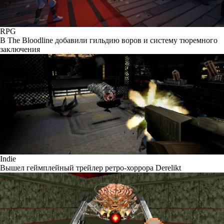
RPG
В The Bloodline добавили гильдию воров и систему тюремного
заключения
Indie
Вышел геймплейный трейлер ретро-хоррора Derelikt